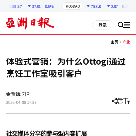
코
인
6258.57
37.81
-0.6%
798.8
2.87
-0.36%
KOSDAQ
정
보
all
登录
搜
men
索
主页
产业
体验式营销：为什么Ottogi通过
烹饪工作室吸引客户
金贤娥 기자
2026-04-08 17:27
分
打
调
享
印
整
文
大
章
小
社交媒体分享的参与型内容扩展