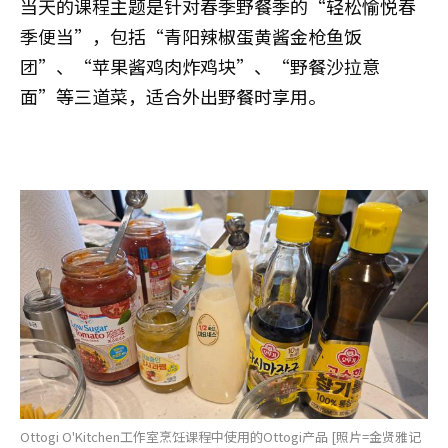
当天的课程主题是针对春季野餐季的“轻松愉悦春
季便当”，包括“青阳辣椒蛋黄酱金枪鱼饭
团”、“苹果酱鸡肉炸鸡块”、“野餐沙拉意
面”等三道菜，适合外出野餐时享用。
Ottogi O'Kitchen工作室烹饪课程中使用的Ottogi产品 [照片=金贤雅记