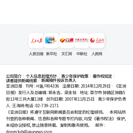
人民日报
新华社
文汇网
中新社
人民网
公司简介
个人信息处理方针
青少年保护政策
著作权规定
新闻稿件投诉负责人
读者提供新闻线索
亚洲日报
刊号 : 서울,아04336
注册日期 : 2014年12月29日
《亚洲
|
|
|
日报》发行人及总编辑 : 郭永吉、梁圭铉
地址 : 首尔市
钟路区钟路5
|
街13号三共大厦11楼
创刊日期 : 2007年11月15日
青少年保护负责
|
|
人 : 王海纳 电话 : 02-739-2171
《亚洲日报》将遵守互联网新闻委员会制定的伦理纲领。
本网站所
|
刊登的各种新闻、信息和各种专题专栏内容, 均受《著作权法》
保护,
未经协议授权, 禁止随意转载、复制和散布使用。
邮件 :
|
dongclub@ajunews.com