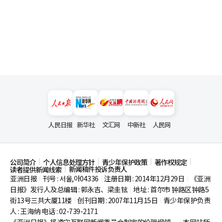
人民日报
新华社
文汇网
中新社
人民网
公司简介
个人信息处理方针
青少年保护政策
著作权规定
新闻稿件投诉负责人
读者提供新闻线索
亚洲日报
刊号 : 서울,아04336
注册日期 : 2014年12月29日
《亚洲
|
|
|
日报》发行人及总编辑 : 郭永吉、梁圭铉
地址 : 首尔市
钟路区钟路5
|
街13号三共大厦11楼
创刊日期 : 2007年11月15日
青少年保护负责
|
|
人 : 王海纳 电话 : 02-739-2171
《亚洲日报》将遵守互联网新闻委员会制定的伦理纲领。
本网站所
|