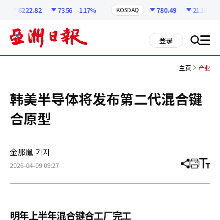
코
인
6222.82
73.56
-1.17%
780.49
21.18
-2.
KOSDAQ
정
보
all
登录
搜
men
索
主页
产业
韩美半导体将发布第二代混合键
合原型
金那胤 기자
2026-04-09 09:27
分
打
调
享
印
整
文
大
章
小
明年上半年混合键合工厂完工