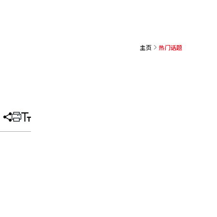
主页
热门话题
分
打
调
享
印
整
文
大
章
小