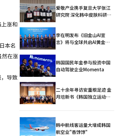
爱敬产业携手复旦大学张江
研究院 深化韩中皮肤科研合
作
格上涨和
李在明发布《旧金山AI宣
言》将与全球共启AI黄金时
日本名
代
虽然在涨
韩国国民年金参与投资中国
自动驾驶企业Momenta
线，导致
二十余年寻访安重根足迹 金
月培新书《韩国独立运动圣
地：向旅顺口追问历史》出
版
韩中航线客运量大增成韩国
航空业"香饽饽"