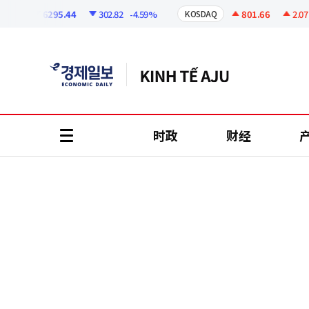
코
인
6295.44
302.82
-4.59%
801.66
2.07
+0.
KOSDAQ
정
보
时政
财经
all
menu