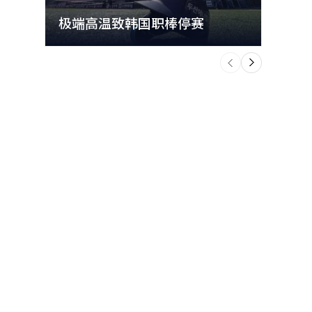
极端高温致韩国职棒停赛
首尔
个
前
一
下