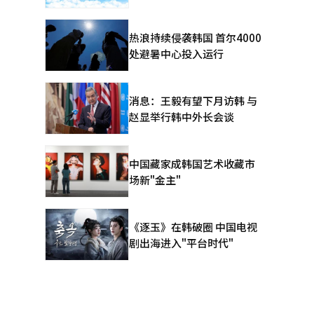
热浪持续侵袭韩国 首尔4000
处避暑中心投入运行
消息：王毅有望下月访韩 与
赵显举行韩中外长会谈
中国藏家成韩国艺术收藏市
场新"金主"
《逐玉》在韩破圈 中国电视
剧出海进入"平台时代"