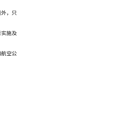
线外，只
否实施及
和航空公