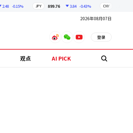
-0.15%
899.76
3.84
-0.43%
210.96
0.
JPY
CNY
2026年08月07日
登录
weibo
weixin
youtube
观点
AI PICK
搜
索