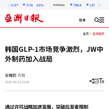
코
인
6258.57
37.81
-0.6%
798.8
2.87
-0.36%
KOSDAQ
정
보
all
登录
搜
men
索
主页
生活经济
韩国GLP-1市场竞争激烈，JW中
外制药加入战局
安曙熙 기자
2026-04-13 10:00
分
打
调
享
印
整
文
大
章
小
通过许可战略加速发展，突破后发者限制