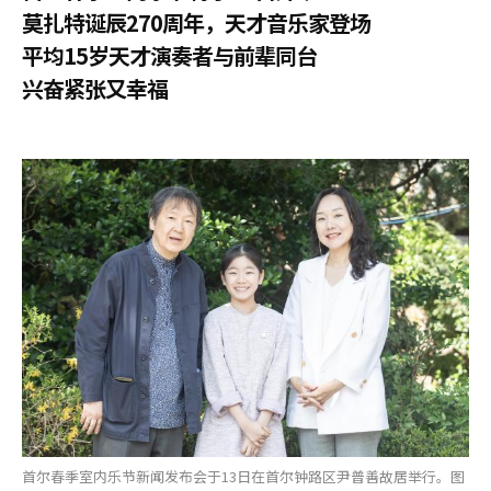
莫扎特诞辰270周年，天才音乐家登场
平均15岁天才演奏者与前辈同台
兴奋紧张又幸福
首尔春季室内乐节新闻发布会于13日在首尔钟路区尹普善故居举行。图