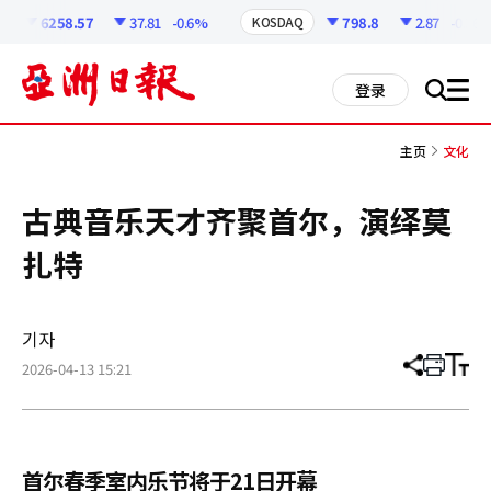
코
인
6258.57
37.81
-0.6%
798.8
2.87
-0.36%
KOSDAQ
정
보
all
登录
搜
men
索
主页
文化
古典音乐天才齐聚首尔，演绎莫
扎特
기자
2026-04-13 15:21
分
打
调
享
印
整
文
大
章
小
首尔春季室内乐节将于21日开幕