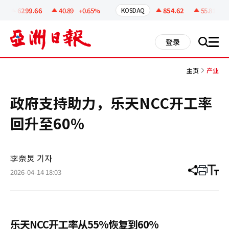
코
인
6299.66
40.89
+0.65%
854.62
55.81
+6.
KOSDAQ
정
보
all
登录
搜
men
索
主页
产业
政府支持助力，乐天NCC开工率
回升至60%
李奈炅 기자
2026-04-14 18:03
分
打
调
享
印
整
文
大
章
小
乐天NCC开工率从55%恢复到60%