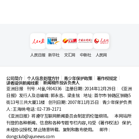
人民日报
新华社
文汇网
中新社
人民网
公司简介
个人信息处理方针
青少年保护政策
著作权规定
新闻稿件投诉负责人
读者提供新闻线索
亚洲日报
刊号 : 서울,아04336
注册日期 : 2014年12月29日
《亚洲
|
|
|
日报》发行人及总编辑 : 郭永吉、梁圭铉
地址 : 首尔市
钟路区钟路5
|
街13号三共大厦11楼
创刊日期 : 2007年11月15日
青少年保护负责
|
|
人 : 王海纳 电话 : 02-739-2171
《亚洲日报》将遵守互联网新闻委员会制定的伦理纲领。
本网站所
|
刊登的各种新闻、信息和各种专题专栏内容, 均受《著作权法》
保护,
未经协议授权, 禁止随意转载、复制和散布使用。
邮件 :
|
dongclub@ajunews.com