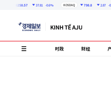
코
인
6258.57
37.81
-0.6%
798.8
2.87
-0.36
I
KOSDAQ
정
보
时政
财经
all
menu