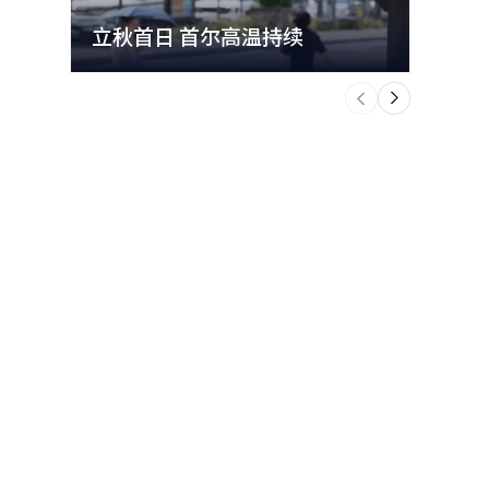
立秋首日 首尔高温持续
极端
个
前
一
下