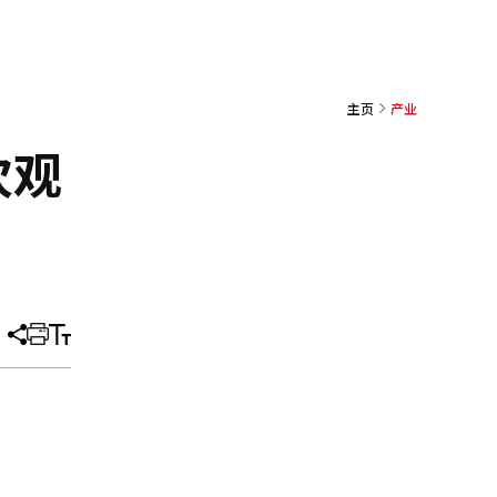
主页
产业
次观
分
打
调
享
印
整
文
大
章
小