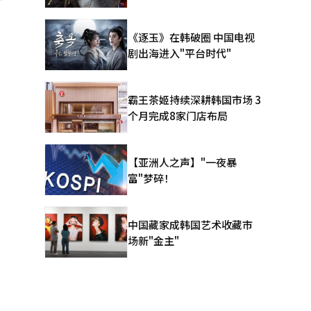
《逐玉》在韩破圈 中国电视
剧出海进入"平台时代"
霸王茶姬持续深耕韩国市场 3
个月完成8家门店布局
【亚洲人之声】"一夜暴
富"梦碎！
中国藏家成韩国艺术收藏市
场新"金主"