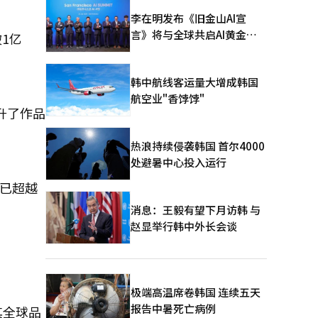
李在明发布《旧金山AI宣
言》将与全球共启AI黄金时
破1亿
代
韩中航线客运量大增成韩国
航空业"香饽饽"
提升了作品
热浪持续侵袭韩国 首尔4000
处避暑中心投入运行
面已超越
消息：王毅有望下月访韩 与
赵显举行韩中外长会谈
极端高温席卷韩国 连续五天
报告中暑死亡病例
其全球品