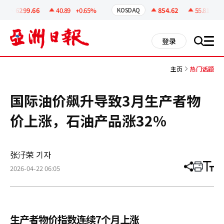
코
인
6299.66
40.89
+0.65%
854.62
55.81
+6.
KOSDAQ
정
보
all
登录
搜
men
索
主页
热门话题
国际油价飙升导致3月生产者物
价上涨，石油产品涨32%
张汓荣 기자
2026-04-22 06:05
分
打
调
享
印
整
文
大
章
小
生产者物价指数连续7个月上涨