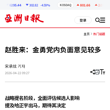
코
인
6295.44
302.82
-4.59%
801.66
2.07
+0.
KOSDAQ
정
보
all
登录
搜
men
索
主页
热门话题
赵胜来：金勇党内负面意见较多
宋承炫 기자
2026-04-22 09:27
分
打
调
享
印
整
文
大
章
小
战略提名阶段，全面评估候选人影响
提及哈正宇出马，期待其决定