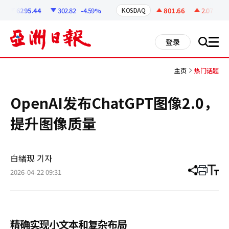
코
인
6295.44
302.82
-4.59%
801.66
2.07
+0.2
KOSDAQ
정
보
all
登录
搜
men
索
主页
热门话题
OpenAI发布ChatGPT图像2.0，
提升图像质量
白緖现 기자
2026-04-22 09:31
分
打
调
享
印
整
文
大
章
小
精确实现小文本和复杂布局