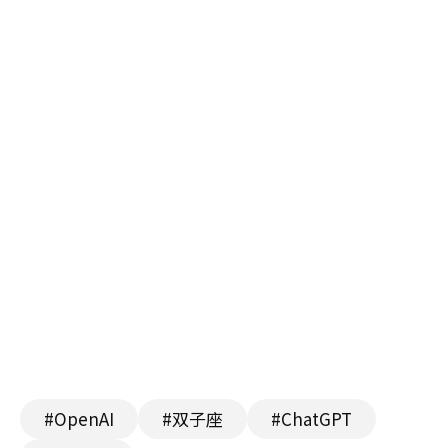
#OpenAI
#双子座
#ChatGPT