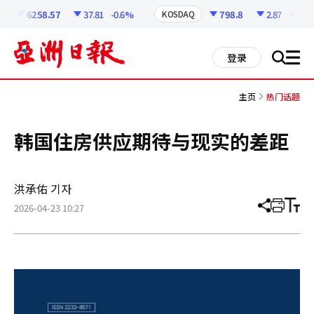
코
인
6258.57
37.81
-0.6%
798.8
2.87
-0.36%
KOSDAQ
정
보
all
登录
搜
men
索
主页
热门话题
韩国住房供应期待与现实的差距
洪承佑 기자
2026-04-23 10:27
分
打
调
享
印
整
文
大
章
小