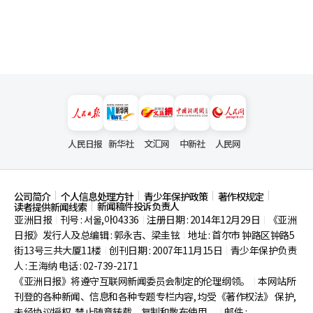
人民日报
新华社
文汇网
中新社
人民网
公司简介
个人信息处理方针
青少年保护政策
著作权规定
新闻稿件投诉负责人
读者提供新闻线索
亚洲日报
刊号 : 서울,아04336
注册日期 : 2014年12月29日
《亚洲
|
|
|
日报》发行人及总编辑 : 郭永吉、梁圭铉
地址 : 首尔市
钟路区钟路5
|
街13号三共大厦11楼
创刊日期 : 2007年11月15日
青少年保护负责
|
|
人 : 王海纳 电话 : 02-739-2171
《亚洲日报》将遵守互联网新闻委员会制定的伦理纲领。
本网站所
|
刊登的各种新闻、信息和各种专题专栏内容, 均受《著作权法》
保护,
未经协议授权, 禁止随意转载、复制和散布使用。
邮件 :
|