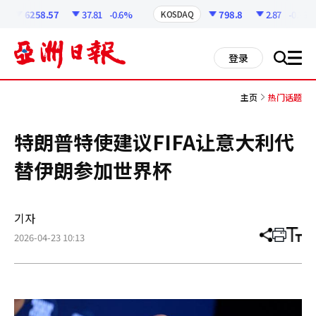
코
인
6258.57
37.81
-0.6%
798.8
2.87
-0.36%
KOSDAQ
정
보
all
登录
搜
men
索
主页
热门话题
特朗普特使建议FIFA让意大利代
替伊朗参加世界杯
기자
2026-04-23 10:13
分
打
调
享
印
整
文
大
章
小