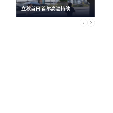
立秋首日 首尔高温持续
极端
个
前
一
下