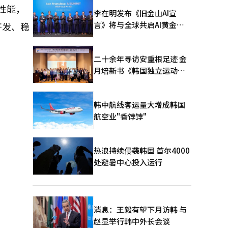
性能，
李在明发布《旧金山AI宣
言》将与全球共启AI黄金时
开发、稳
代
二十余年寻访安重根足迹 金
月培新书《韩国独立运动圣
地：向旅顺口追问历史》出
版
韩中航线客运量大增成韩国
航空业"香饽饽"
热浪持续侵袭韩国 首尔4000
处避暑中心投入运行
消息：王毅有望下月访韩 与
赵显举行韩中外长会谈