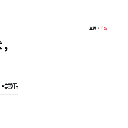
主页
产业
术，
分
打
调
享
印
整
文
大
章
小