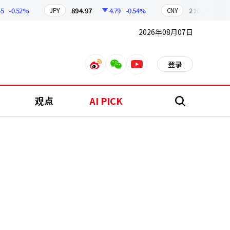
-0.52%
894.97
4.79
-0.54%
210.10
0.86
JPY
CNY
2026年08月07日
登录
weibo
weixin
youtube
观点
AI PICK
搜
索