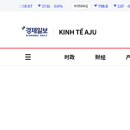
코
인
6258.57
37.81
-0.6%
798.8
2.87
-0.36
I
KOSDAQ
정
보
时政
财经
all
menu