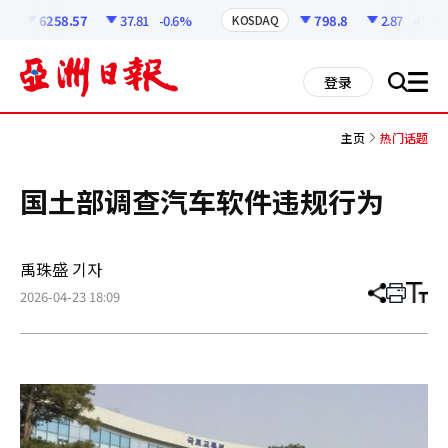
코
인
6258.57
37.81
-0.6%
798.8
2.87
-0.36%
KOSDAQ
정
보
all
登录
搜
men
索
主页
热门话题
国土部调查汽车软件违规行为
禹珠盛 기자
2026-04-23 18:09
分
打
调
享
印
整
文
大
章
小