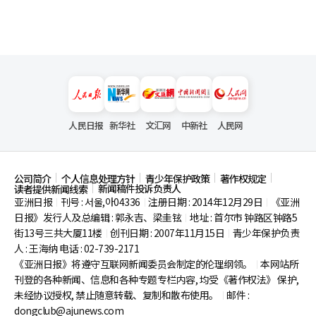
人民日报
新华社
文汇网
中新社
人民网
公司简介
个人信息处理方针
青少年保护政策
著作权规定
新闻稿件投诉负责人
读者提供新闻线索
亚洲日报
刊号 : 서울,아04336
注册日期 : 2014年12月29日
《亚洲
|
|
|
日报》发行人及总编辑 : 郭永吉、梁圭铉
地址 : 首尔市
钟路区钟路5
|
街13号三共大厦11楼
创刊日期 : 2007年11月15日
青少年保护负责
|
|
人 : 王海纳 电话 : 02-739-2171
《亚洲日报》将遵守互联网新闻委员会制定的伦理纲领。
本网站所
|
刊登的各种新闻、信息和各种专题专栏内容, 均受《著作权法》
保护,
未经协议授权, 禁止随意转载、复制和散布使用。
邮件 :
|
dongclub@ajunews.com