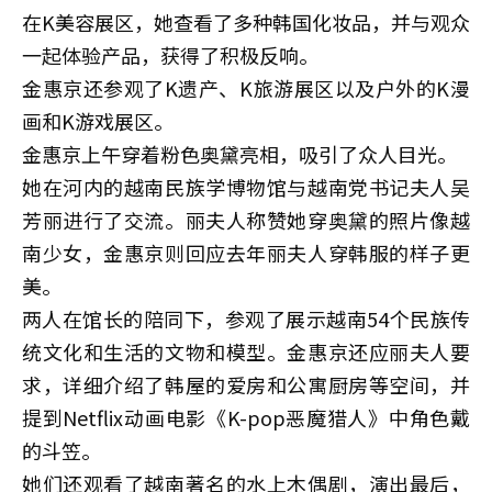
在K美容展区，她查看了多种韩国化妆品，并与观众
一起体验产品，获得了积极反响。
金惠京还参观了K遗产、K旅游展区以及户外的K漫
画和K游戏展区。
金惠京上午穿着粉色奥黛亮相，吸引了众人目光。
她在河内的越南民族学博物馆与越南党书记夫人吴
芳丽进行了交流。丽夫人称赞她穿奥黛的照片像越
南少女，金惠京则回应去年丽夫人穿韩服的样子更
美。
两人在馆长的陪同下，参观了展示越南54个民族传
统文化和生活的文物和模型。金惠京还应丽夫人要
求，详细介绍了韩屋的爱房和公寓厨房等空间，并
提到Netflix动画电影《K-pop恶魔猎人》中角色戴
的斗笠。
她们还观看了越南著名的水上木偶剧，演出最后，