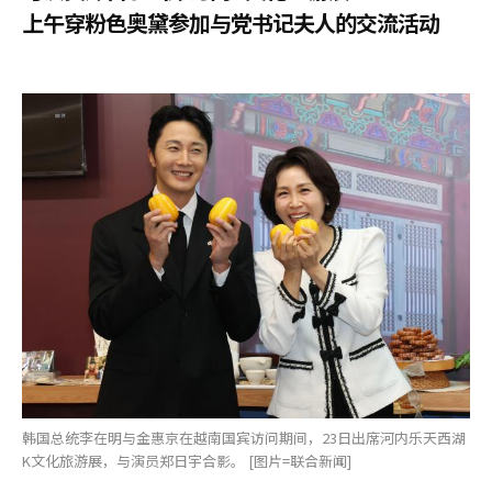
上午穿粉色奥黛参加与党书记夫人的交流活动
韩国总统李在明与金惠京在越南国宾访问期间，23日出席河内乐天西湖
K文化旅游展，与演员郑日宇合影。 [图片=联合新闻]