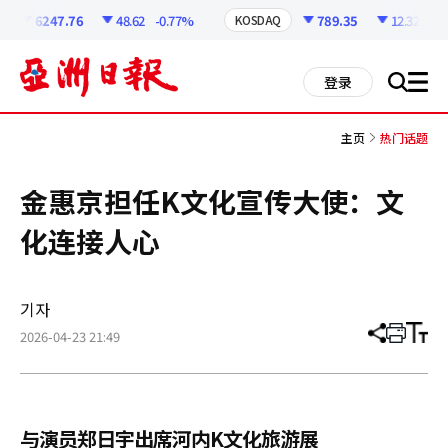
코
인
6247.76
48.62
-0.77%
789.35
12.32
-1.5
KOSDAQ
정
보
all
登录
搜
men
索
主页
热门话题
金惠京担任K文化宣传大使：文
化连接人心
기자
2026-04-23 21:49
分
打
调
享
印
整
文
大
章
小
与演员郑日宇出席河内K文化旅游展