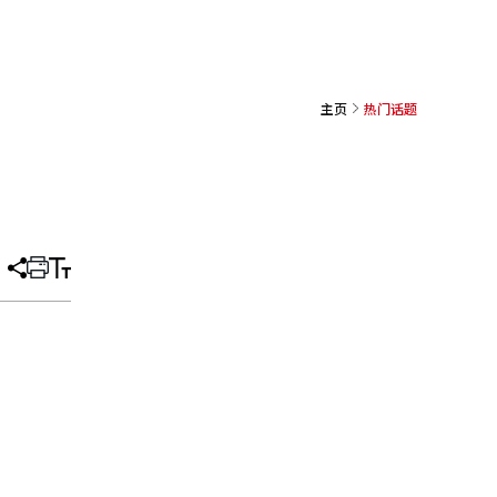
主页
热门话题
分
打
调
享
印
整
文
大
章
小