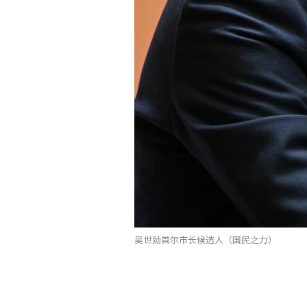
吴世勋首尔市长候选人（国民之力）