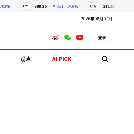
2%
899.25
0.51
-0.06%
211.09
0.13
+0.
JPY
CNY
2026年08月07日
登录
weibo
weixin
youtube
观点
AI PICK
搜
索