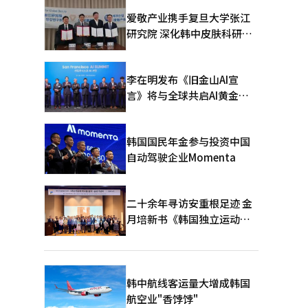
爱敬产业携手复旦大学张江
研究院 深化韩中皮肤科研合
作
李在明发布《旧金山AI宣
言》将与全球共启AI黄金时
代
韩国国民年金参与投资中国
自动驾驶企业Momenta
二十余年寻访安重根足迹 金
月培新书《韩国独立运动圣
地：向旅顺口追问历史》出
版
韩中航线客运量大增成韩国
航空业"香饽饽"