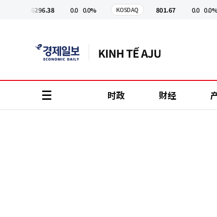
코
인
6296.38
0.0
0.0%
801.67
0.0
0.0%
I
KOSDAQ
정
보
时政
财经
all
menu