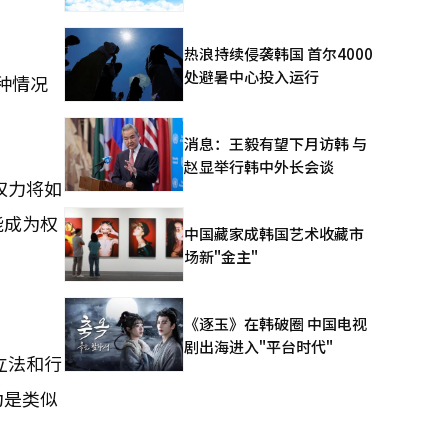
热浪持续侵袭韩国 首尔4000
处避暑中心投入运行
种情况
消息：王毅有望下月访韩 与
赵显举行韩中外长会谈
权力将如
能成为权
中国藏家成韩国艺术收藏市
场新"金主"
《逐玉》在韩破圈 中国电视
剧出海进入"平台时代"
立法和行
为是类似