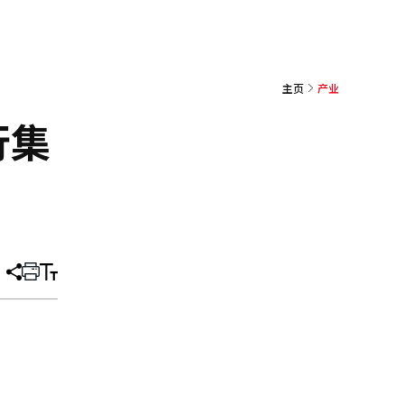
主页
产业
行集
分
打
调
享
印
整
文
大
章
小