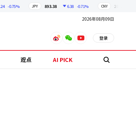
-0.75%
893.38
6.38
-0.71%
209.17
1.7
JPY
CNY
2026年08月09日
登录
weibo
weixin
youtube
观点
AI PICK
搜
索