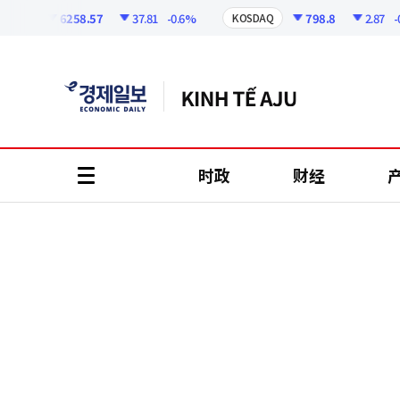
코
인
6258.57
37.81
-0.6%
798.8
2.87
-0.3
PI
KOSDAQ
정
보
时政
财经
all
menu