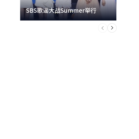
SBS歌谣大战Summer举行
玩水
个
前
一
下