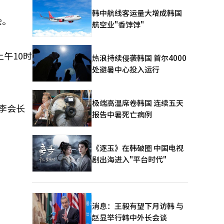
韩中航线客运量大增成韩国
会。
航空业"香饽饽"
午10时
热浪持续侵袭韩国 首尔4000
处避暑中心投入运行
极端高温席卷韩国 连续五天
李会长
报告中暑死亡病例
《逐玉》在韩破圈 中国电视
剧出海进入"平台时代"
消息：王毅有望下月访韩 与
赵显举行韩中外长会谈