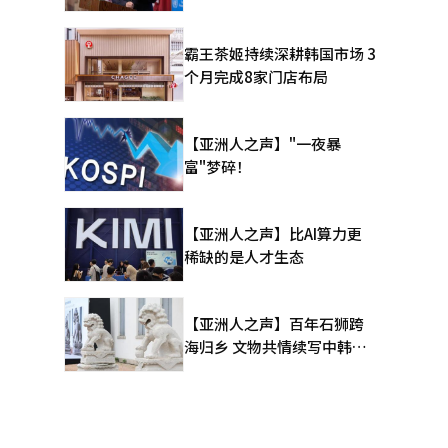
霸王茶姬持续深耕韩国市场 3
个月完成8家门店布局
【亚洲人之声】"一夜暴
富"梦碎！
【亚洲人之声】比AI算力更
稀缺的是人才生态
【亚洲人之声】百年石狮跨
海归乡 文物共情续写中韩人
文新篇