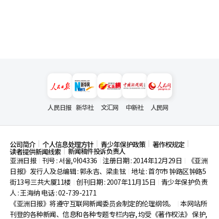
人民日报
新华社
文汇网
中新社
人民网
公司简介
个人信息处理方针
青少年保护政策
著作权规定
新闻稿件投诉负责人
读者提供新闻线索
亚洲日报
刊号 : 서울,아04336
注册日期 : 2014年12月29日
《亚洲
|
|
|
日报》发行人及总编辑 : 郭永吉、梁圭铉
地址 : 首尔市
钟路区钟路5
|
街13号三共大厦11楼
创刊日期 : 2007年11月15日
青少年保护负责
|
|
人 : 王海纳 电话 : 02-739-2171
《亚洲日报》将遵守互联网新闻委员会制定的伦理纲领。
本网站所
|
刊登的各种新闻、信息和各种专题专栏内容, 均受《著作权法》
保护,