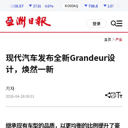
코
인
6258.57
37.81
-0.6%
798.8
2.87
-0.36%
KOSDAQ
정
보
all
登录
搜
men
索
主页
产业
现代汽车发布全新Grandeur设
计，焕然一新
기자
2026-04-28 09:31
分
打
调
享
印
整
文
大
章
小
继承现有车型的品质，以更均衡的比例提升了豪