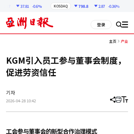
코
인
58.57
37.81
-0.6%
798.8
2.87
-0.36%
KOSDAQ
U
정
보
all
登录
搜
men
索
主页
产业
KGM引入员工参与董事会制度，
促进劳资信任
기자
2026-04-28 10:42
分
打
调
享
印
整
文
大
章
小
工会参与董事会的新型合作治理模式