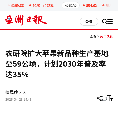
코
인
6299.66
40.89
+0.65%
854.62
55.81
+
I
KOSDAQ
정
보
all
登录
搜
men
索
主页
热门话题
农研院扩大苹果新品种生产基地
至59公顷，计划2030年普及率
达35%
权晟珍 기자
2026-04-28 14:48
分
打
调
享
印
整
文
大
章
小