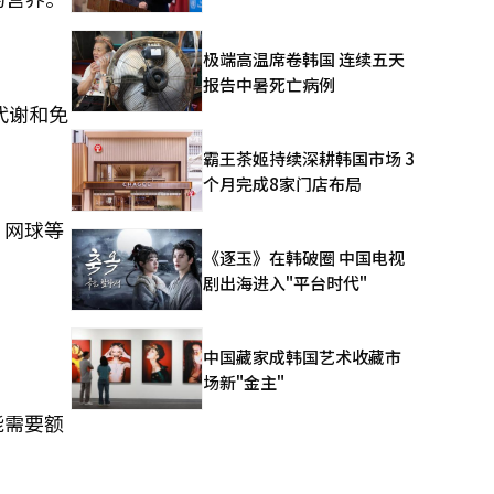
极端高温席卷韩国 连续五天
报告中暑死亡病例
代谢和免
霸王茶姬持续深耕韩国市场 3
个月完成8家门店布局
、网球等
《逐玉》在韩破圈 中国电视
剧出海进入"平台时代"
中国藏家成韩国艺术收藏市
场新"金主"
能需要额