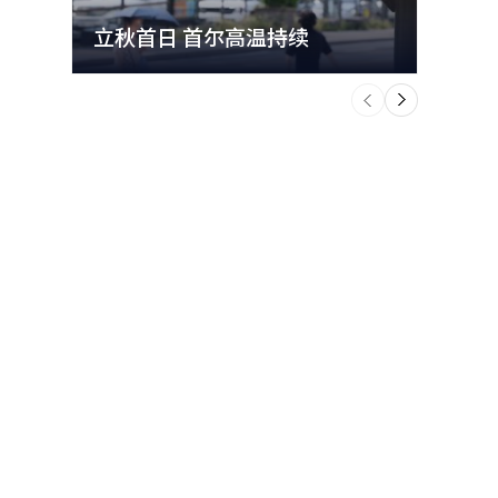
立秋首日 首尔高温持续
极端
个
前
一
下