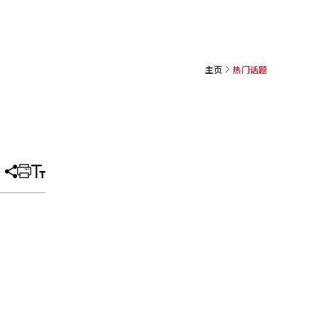
主页
热门话题
分
打
调
享
印
整
文
大
章
小