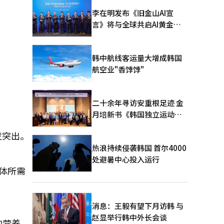
李在明发布《旧金山AI宣
言》将与全球共启AI黄金时
代
韩中航线客运量大增成韩国
航空业"香饽饽"
二十余年寻访安重根足迹 金
月培新书《韩国独立运动圣
地：向旅顺口追问历史》出
发突出。
版
热浪持续侵袭韩国 首尔4000
处避暑中心投入运行
身体所需
消息：王毅有望下月访韩 与
赵显举行韩中外长会谈
的营养。