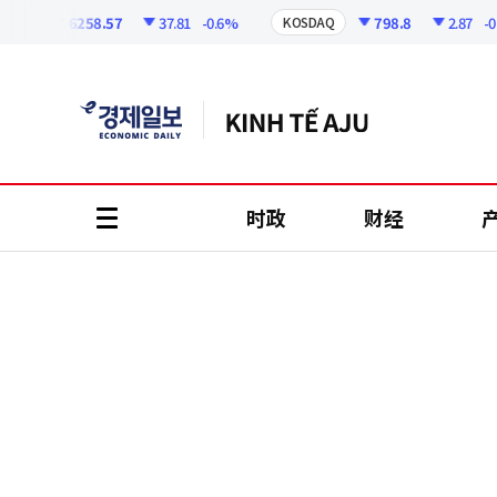
코
인
6258.57
37.81
-0.6%
798.8
2.87
-0.36
I
KOSDAQ
정
보
时政
财经
all
menu