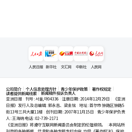
人民日报
新华社
文汇网
中新社
人民网
公司简介
个人信息处理方针
青少年保护政策
著作权规定
新闻稿件投诉负责人
读者提供新闻线索
亚洲日报
刊号 : 서울,아04336
注册日期 : 2014年12月29日
《亚洲
|
|
|
日报》发行人及总编辑 : 郭永吉、梁圭铉
地址 : 首尔市
钟路区钟路5
|
街13号三共大厦11楼
创刊日期 : 2007年11月15日
青少年保护负责
|
|
人 : 王海纳 电话 : 02-739-2171
《亚洲日报》将遵守互联网新闻委员会制定的伦理纲领。
本网站所
|
刊登的各种新闻、信息和各种专题专栏内容, 均受《著作权法》
保护,