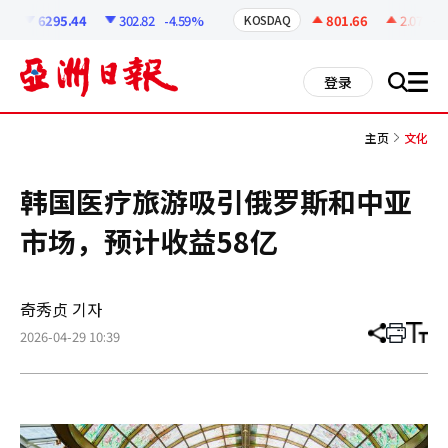
코
인
6295.44
302.82
-4.59%
801.66
2.07
+0.
KOSDAQ
정
보
all
登录
搜
men
索
主页
文化
韩国医疗旅游吸引俄罗斯和中亚
市场，预计收益58亿
奇秀贞 기자
2026-04-29 10:39
分
打
调
享
印
整
文
大
章
小