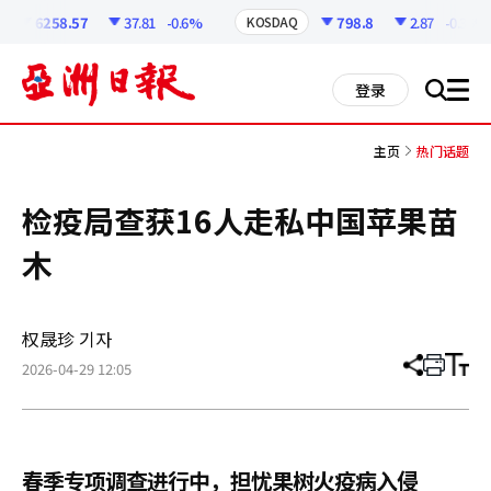
코
인
6258.57
37.81
-0.6%
798.8
2.87
-0.36%
KOSDAQ
정
보
all
登录
搜
men
索
主页
热门话题
检疫局查获16人走私中国苹果苗
木
权晟珍 기자
2026-04-29 12:05
分
打
调
享
印
整
文
大
章
小
春季专项调查进行中，担忧果树火疫病入侵