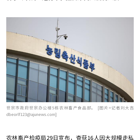
世宗市政府世宗办公楼5栋农林畜产食品部。 [图片=记者刘大吉
dbeorlf123@ajunews.com]
农林畜产检疫局29日宣布，查获16人因大规模走私