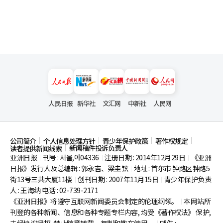
人民日报
新华社
文汇网
中新社
人民网
公司简介
个人信息处理方针
青少年保护政策
著作权规定
新闻稿件投诉负责人
读者提供新闻线索
亚洲日报
刊号 : 서울,아04336
注册日期 : 2014年12月29日
《亚洲
|
|
|
日报》发行人及总编辑 : 郭永吉、梁圭铉
地址 : 首尔市
钟路区钟路5
|
街13号三共大厦11楼
创刊日期 : 2007年11月15日
青少年保护负责
|
|
人 : 王海纳 电话 : 02-739-2171
《亚洲日报》将遵守互联网新闻委员会制定的伦理纲领。
本网站所
|
刊登的各种新闻、信息和各种专题专栏内容, 均受《著作权法》
保护,
未经协议授权, 禁止随意转载、复制和散布使用。
邮件 :
|