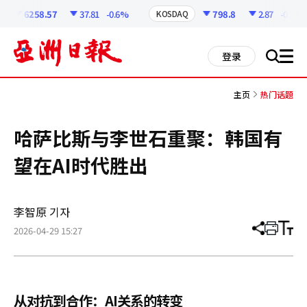
코
인
6258.57
37.81
-0.6%
798.8
2.87
-0.36%
KOSDAQ
정
보
all
登录
搜
men
索
主页
热门话题
哈萨比斯与李世石重聚：韩国有
望在AI时代胜出
李智原 기자
2026-04-29 15:27
分
打
调
享
印
整
文
大
章
小
从对抗到合作：AI关系的转变