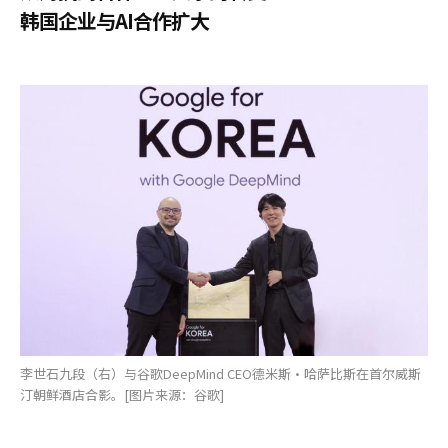
韩国企业与AI合作扩大
李世石九段（右）与谷歌DeepMind CEO德米斯·哈萨比斯在首尔威斯
汀朝鲜酒店合影。[图片来源：谷歌]