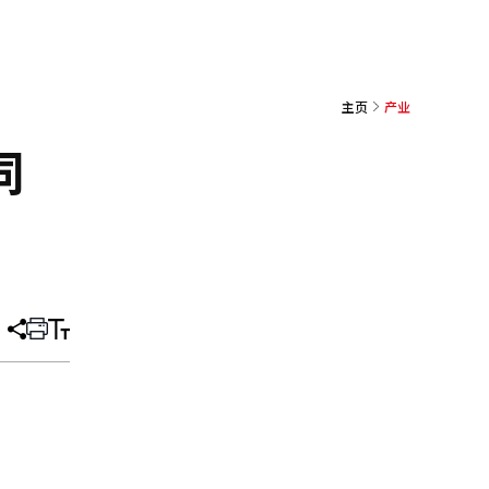
主页
产业
同
分
打
调
享
印
整
文
大
章
小