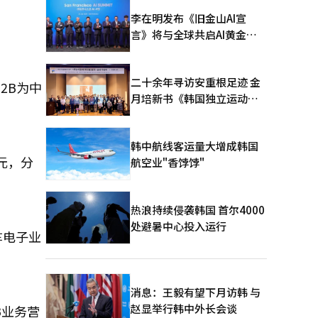
李在明发布《旧金山AI宣
言》将与全球共启AI黄金时
代
二十余年寻访安重根足迹 金
2B为中
月培新书《韩国独立运动圣
地：向旅顺口追问历史》出
版
韩中航线客运量大增成韩国
韩元，分
航空业"香饽饽"
热浪持续侵袭韩国 首尔4000
处避暑中心投入运行
车电子业
消息：王毅有望下月访韩 与
赵显举行韩中外长会谈
B业务营