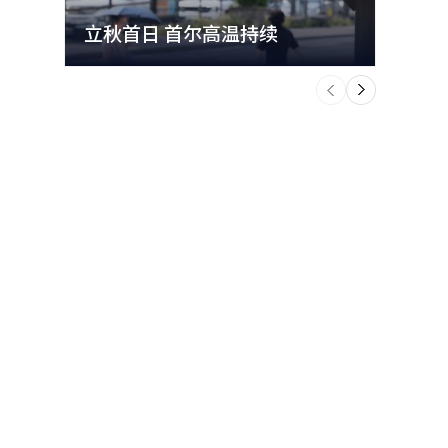
立秋首日 首尔高温持续
极端
个
前
一
下