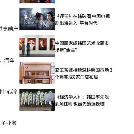
《逐玉》在韩破圈 中国电视
剧出海进入"平台时代"
过高端产
中国藏家成韩国艺术收藏市
场新"金主"
长。汽车
霸王茶姬持续深耕韩国市场 3
个月完成8家门店布局
据中心冷
《经济学人》：韩国率先吃
到AI红利 也最先遭遇反噬
电子业务