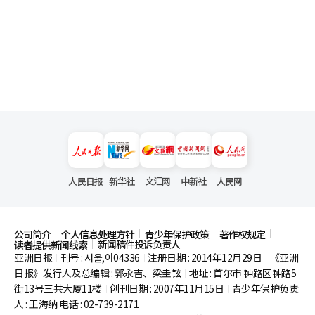
人民日报
新华社
文汇网
中新社
人民网
公司简介
个人信息处理方针
青少年保护政策
著作权规定
新闻稿件投诉负责人
读者提供新闻线索
亚洲日报
刊号 : 서울,아04336
注册日期 : 2014年12月29日
《亚洲
|
|
|
日报》发行人及总编辑 : 郭永吉、梁圭铉
地址 : 首尔市
钟路区钟路5
|
街13号三共大厦11楼
创刊日期 : 2007年11月15日
青少年保护负责
|
|
人 : 王海纳 电话 : 02-739-2171