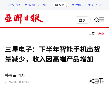
코
인
6258.57
37.81
-0.6%
798.8
2.87
-0.36%
KOSDAQ
정
보
all
登录
搜
men
索
主页
产业
三星电子：下半年智能手机出货
量减少，收入因高端产品增加
朴眞荣 기자
2026-04-30 10:42
分
打
调
享
印
整
文
大
章
小