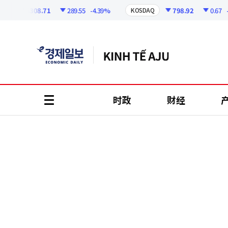
코
인
6308.71
289.55
-4.39%
798.92
0.67
-0.0
KOSDAQ
정
보
时政
财经
all
menu