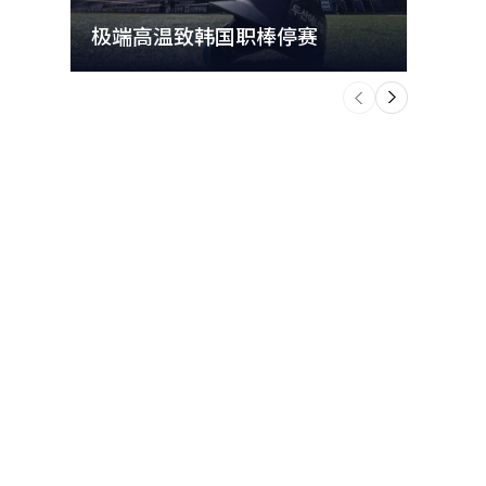
极端高温致韩国职棒停赛
首尔
个
前
一
下