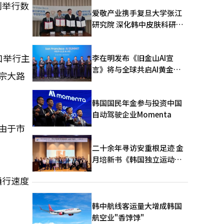
别举行数
爱敬产业携手复旦大学张江
研究院 深化韩中皮肤科研合
作
口举行主
李在明发布《旧金山AI宣
言》将与全球共启AI黄金时
宗大路
代
韩国国民年金参与投资中国
自动驾驶企业Momenta
由于市
二十余年寻访安重根足迹 金
月培新书《韩国独立运动圣
地：向旅顺口追问历史》出
通行速度
版
韩中航线客运量大增成韩国
航空业"香饽饽"