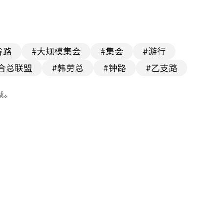
谷路
#大规模集会
#集会
#游行
合总联盟
#韩劳总
#钟路
#乙支路
载。