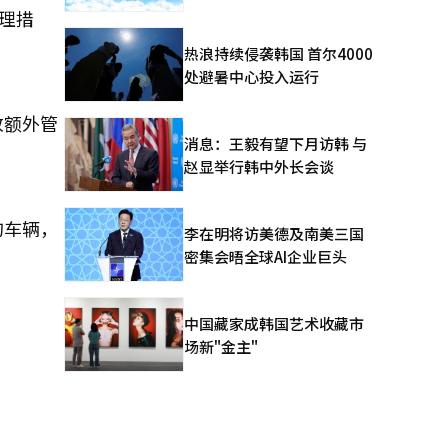
理措
热浪持续侵袭韩国 首尔4000
处避暑中心投入运行
致额外管
消息：王毅有望下月访韩 与
赵显举行韩中外长会谈
的车辆，
李在明将访美德及南美三国
密集会晤全球AI企业巨头
中国藏家成韩国艺术收藏市
场新"金主"