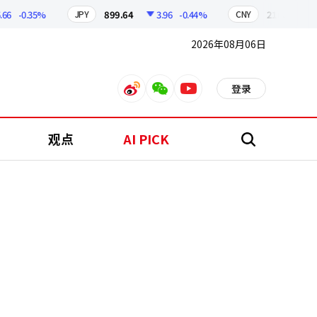
-0.35%
899.64
3.96
-0.44%
210.24
0.7
JPY
CNY
2026年08月06日
登录
weibo
weixin
youtube
观点
AI PICK
搜
索