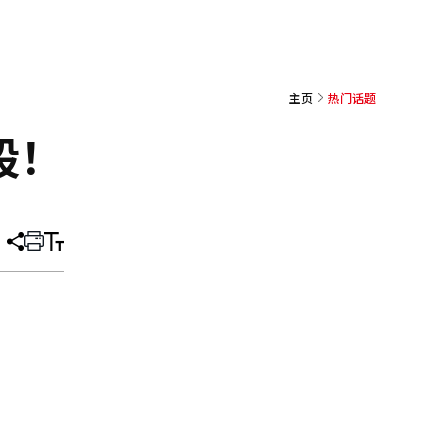
主页
热门话题
段！
分
打
调
享
印
整
文
大
章
小