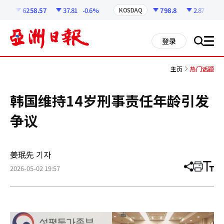
코
인
6258.57
37.81
-0.6%
798.8
2.87
-0.36
I
KOSDAQ
정
보
all
登录
搜
men
索
主页
热门话题
韩国维持14岁刑事责任年龄引发
争议
姜珉先 기자
2026-05-02 19:57
分
打
调
享
印
整
文
大
章
小