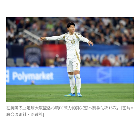
在美国职业足球大联盟洛杉矶FC效力的孙兴慜本赛季助攻15次。[图片=
联合通讯社·路透社]