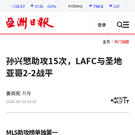
코
인
6258.57
37.81
-0.6%
798.8
2.87
-0.36%
KOSDAQ
정
보
all
登录
搜
men
索
主页
热门话题
孙兴慜助攻15次，LAFC与圣地
亚哥2-2战平
姜商宪 기자
2026-05-03 14:18
分
打
调
享
印
整
文
大
章
小
MLS助攻榜单独第一