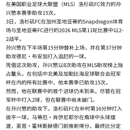
在美国职业足球大联盟（MLS）洛杉矶FC效力的孙
兴慜本赛季助攻15次。
3日，洛杉矶FC在加州圣地亚哥的Snapdragon体育
场与圣地亚哥FC进行的2026 MLS第11轮比赛中以2-
2战平。
孙兴慜在下半场第15分钟替补上场，并在第37分钟
助攻德尼·布安加打入追赶的一球。
凭借这次助攻，孙兴慜以8次助攻在MLS助攻榜上独
占鳌头。在包括中北美及加勒比海足球联合会冠军
杯在内的所有比赛中，他本赛季已助攻15次。
然而，他在联赛中的首个进球仍未到来。尽管在冠
军杯中打入2球，但在联赛中尚未破门。
在孙兴慜的助攻下，洛杉矶FC在补时第16分钟打入
扳平一球。马蒂厄·肖伊尼耶尔在角球中头球摆
渡，莱恩·霍林斯赫德门前推射得分，最终比分定