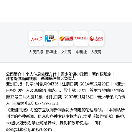
人民日报
新华社
文汇网
中新社
人民网
公司简介
个人信息处理方针
青少年保护政策
著作权规定
新闻稿件投诉负责人
读者提供新闻线索
亚洲日报
刊号 : 서울,아04336
注册日期 : 2014年12月29日
《亚洲
|
|
|
日报》发行人及总编辑 : 郭永吉、梁圭铉
地址 : 首尔市
钟路区钟路5
|
街13号三共大厦11楼
创刊日期 : 2007年11月15日
青少年保护负责
|
|
人 : 王海纳 电话 : 02-739-2171
《亚洲日报》将遵守互联网新闻委员会制定的伦理纲领。
本网站所
|
刊登的各种新闻、信息和各种专题专栏内容, 均受《著作权法》
保护,
未经协议授权, 禁止随意转载、复制和散布使用。
邮件 :
|
dongclub@ajunews.com