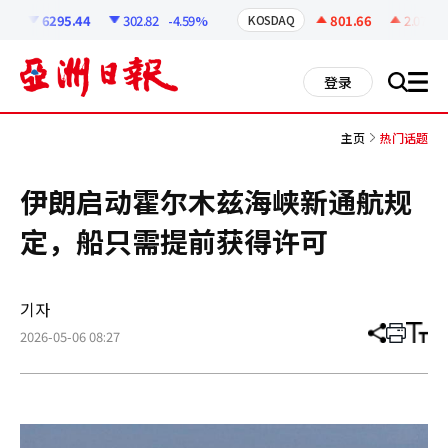
코
인
6295.44
302.82
-4.59%
801.66
2.07
+0
KOSDAQ
정
보
all
登录
搜
men
索
主页
热门话题
伊朗启动霍尔木兹海峡新通航规
定，船只需提前获得许可
기자
2026-05-06 08:27
分
打
调
享
印
整
文
大
章
小