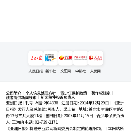
人民日报
新华社
文汇网
中新社
人民网
公司简介
个人信息处理方针
青少年保护政策
著作权规定
新闻稿件投诉负责人
读者提供新闻线索
亚洲日报
刊号 : 서울,아04336
注册日期 : 2014年12月29日
《亚洲
|
|
|
日报》发行人及总编辑 : 郭永吉、梁圭铉
地址 : 首尔市
钟路区钟路5
|
街13号三共大厦11楼
创刊日期 : 2007年11月15日
青少年保护负责
|
|
人 : 王海纳 电话 : 02-739-2171
《亚洲日报》将遵守互联网新闻委员会制定的伦理纲领。
本网站所
|