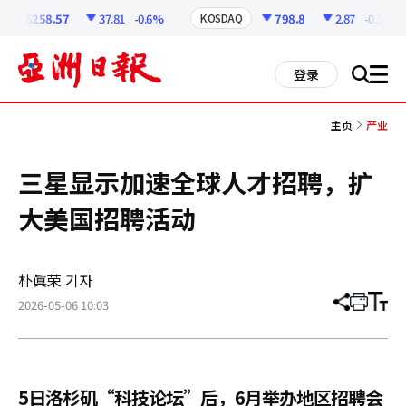
코
인
6258.57
37.81
-0.6%
798.8
2.87
-0.36%
KOSDAQ
정
보
all
登录
搜
men
索
主页
产业
三星显示加速全球人才招聘，扩
大美国招聘活动
朴眞荣 기자
2026-05-06 10:03
分
打
调
享
印
整
文
大
章
小
5日洛杉矶“科技论坛”后，6月举办地区招聘会