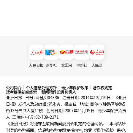
人民日报
新华社
文汇网
中新社
人民网
公司简介
个人信息处理方针
青少年保护政策
著作权规定
新闻稿件投诉负责人
读者提供新闻线索
亚洲日报
刊号 : 서울,아04336
注册日期 : 2014年12月29日
《亚洲
|
|
|
日报》发行人及总编辑 : 郭永吉、梁圭铉
地址 : 首尔市
钟路区钟路5
|
街13号三共大厦11楼
创刊日期 : 2007年11月15日
青少年保护负责
|
|
人 : 王海纳 电话 : 02-739-2171
《亚洲日报》将遵守互联网新闻委员会制定的伦理纲领。
本网站所
|
刊登的各种新闻、信息和各种专题专栏内容, 均受《著作权法》
保护,