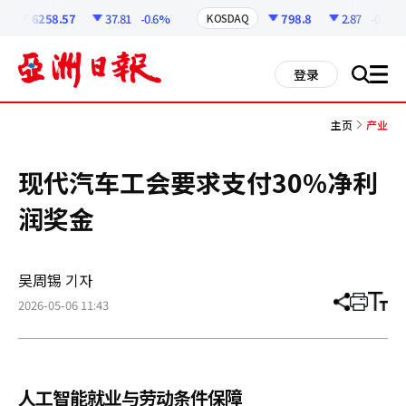
코
인
6258.57
37.81
-0.6%
798.8
2.87
-0.36%
KOSDAQ
정
보
all
登录
搜
men
索
主页
产业
现代汽车工会要求支付30%净利
润奖金
吴周锡 기자
2026-05-06 11:43
分
打
调
享
印
整
文
大
章
小
人工智能就业与劳动条件保障