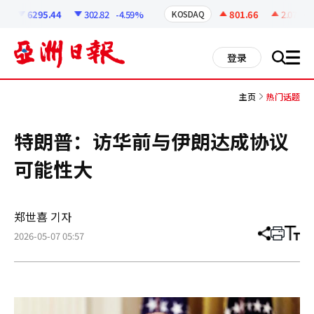
코
인
6295.44
302.82
-4.59%
801.66
2.07
+0.
KOSDAQ
정
보
all
登录
搜
men
索
主页
热门话题
特朗普：访华前与伊朗达成协议
可能性大
郑世喜 기자
2026-05-07 05:57
分
打
调
享
印
整
文
大
章
小