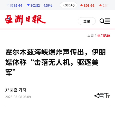
코
인
6295.44
302.82
-4.59%
801.66
2.07
+0.
KOSDAQ
정
보
all
登录
搜
men
索
主页
热门话题
霍尔木兹海峡爆炸声传出，伊朗
媒体称“击落无人机，驱逐美
军”
郑世喜 기자
2026-05-08 06:09
分
打
调
享
印
整
文
大
章
小