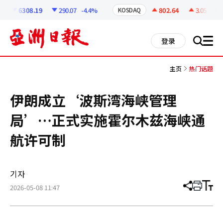
코
인
6308.19
290.07
-4.4%
802.64
3.05
+0.3
KOSDAQ
정
보
all
登录
搜
men
索
主页
热门话题
伊朗成立‘波斯湾海峡管理
局’…正式实施霍尔木兹海峡通
航许可制
기자
2026-05-08 11:47
分
打
调
享
印
整
文
大
章
小