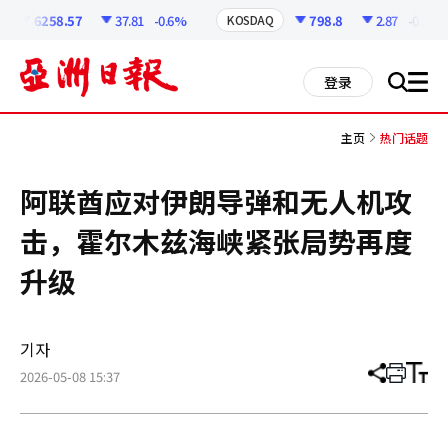
코
인
6258.57
37.81
-0.6%
798.8
2.87
-0.36%
KOSDAQ
정
보
all
登录
搜
men
索
主页
热门话题
阿联酋应对伊朗导弹和无人机攻
击，霍尔木兹海峡紧张局势再度
升级
기자
2026-05-08 15:37
分
打
调
享
印
整
文
大
章
小