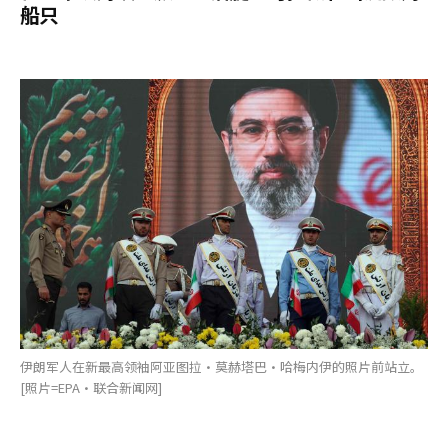
船只
伊朗军人在新最高领袖阿亚图拉·莫赫塔巴·哈梅内伊的照片前站立。
[照片=EPA·联合新闻网]