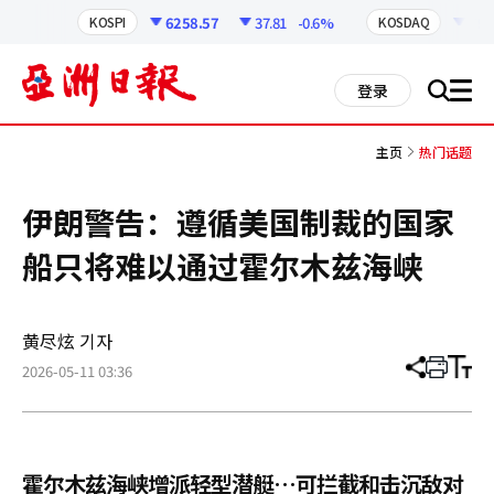
코
인
6258.57
37.81
-0.6%
798
KOSPI
KOSDAQ
정
보
all
登录
搜
men
索
主页
热门话题
伊朗警告：遵循美国制裁的国家
船只将难以通过霍尔木兹海峡
黄尽炫 기자
2026-05-11 03:36
分
打
调
享
印
整
文
大
章
小
霍尔木兹海峡增派轻型潜艇…可拦截和击沉敌对