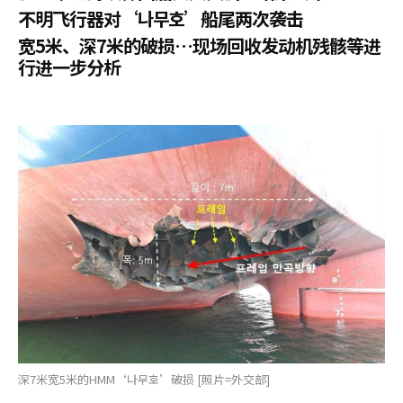
不明飞行器对‘나무호’船尾两次袭击
宽5米、深7米的破损…现场回收发动机残骸等进
行进一步分析
深7米宽5米的HMM‘나무호’破损 [照片=外交部]