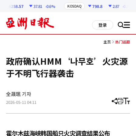
코
인
6258.57
37.81
-0.6%
798.8
2.87
-0.36%
KOSDAQ
정
보
all
登录
搜
men
索
主页
热门话题
政府确认HMM‘나무호’火灾源
于不明飞行器袭击
全晟珉 기자
2026-05-11 04:11
分
打
调
享
印
整
文
大
章
小
霍尔木兹海峡韩国船只火灾调查结果公布