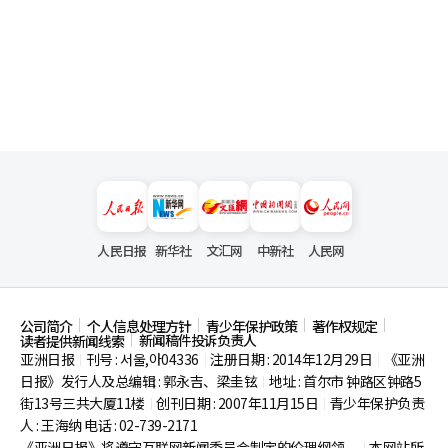
人民日报
新华社
文汇网
中新社
人民网
公司简介
个人信息处理方针
青少年保护政策
著作权规定
新闻稿件投诉负责人
读者提供新闻线索
亚洲日报
刊号 : 서울,아04336
注册日期 : 2014年12月29日
《亚洲
|
|
|
日报》发行人及总编辑 : 郭永吉、梁圭铉
地址 : 首尔市
钟路区钟路5
|
街13号三共大厦11楼
创刊日期 : 2007年11月15日
青少年保护负责
|
|
人 : 王海纳 电话 : 02-739-2171
《亚洲日报》将遵守互联网新闻委员会制定的伦理纲领。
本网站所
|