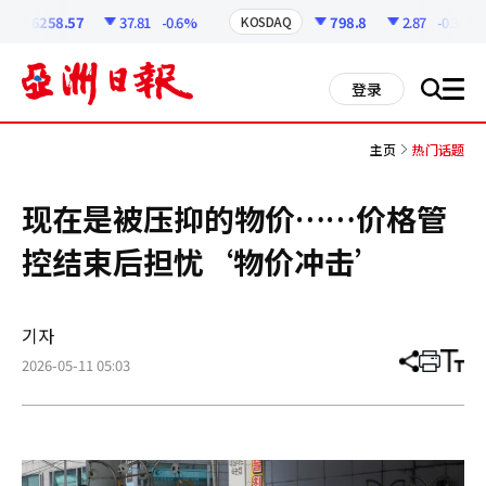
코
인
6258.57
37.81
-0.6%
798.8
2.87
-0.36%
KOSDAQ
정
보
all
登录
搜
men
索
主页
热门话题
现在是被压抑的物价……价格管
控结束后担忧‘物价冲击’
기자
2026-05-11 05:03
分
打
调
享
印
整
文
大
章
小