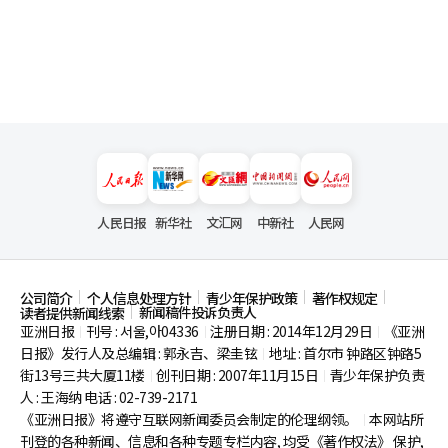
人民日报
新华社
文汇网
中新社
人民网
公司简介
个人信息处理方针
青少年保护政策
著作权规定
新闻稿件投诉负责人
读者提供新闻线索
亚洲日报
刊号 : 서울,아04336
注册日期 : 2014年12月29日
《亚洲
|
|
|
日报》发行人及总编辑 : 郭永吉、梁圭铉
地址 : 首尔市
钟路区钟路5
|
街13号三共大厦11楼
创刊日期 : 2007年11月15日
青少年保护负责
|
|
人 : 王海纳 电话 : 02-739-2171
《亚洲日报》将遵守互联网新闻委员会制定的伦理纲领。
本网站所
|
刊登的各种新闻、信息和各种专题专栏内容, 均受《著作权法》
保护,