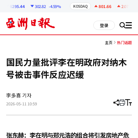
코
인
6295.44
302.82
-4.59%
801.66
2.07
+0.2
KOSDAQ
정
보
all
登录
搜
men
索
主页
热门话题
国民力量批评李在明政府对纳木
号被击事件反应迟缓
李多喜 기자
2026-05-11 10:59
分
打
调
享
印
整
文
大
章
小
张东赫：李在明与郑元浩的组合将引发房地产危