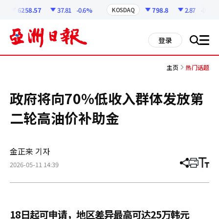
코
인
6258.57
37.81
-0.6%
798.8
2.87
-0.36%
KOSDAQ
정
보
all
登录
搜
men
索
主页
热门话题
政府将向70%低收入群体发放第
二轮高油价补助金
金正来 기자
2026-05-11 14:39
分
打
调
享
印
整
文
大
章
小
18日起可申请，地区差异最高可达25万韩元