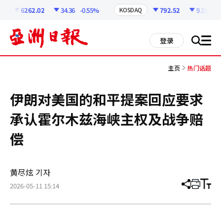
코
인
6262.02
34.36
-0.55%
792.52
9.15
-1.
KOSDAQ
정
보
all
登录
搜
men
索
主页
热门话题
伊朗对美国的和平提案回应要求
承认霍尔木兹海峡主权及战争赔
偿
黄尽炫 기자
2026-05-11 15:14
分
打
调
享
印
整
文
大
章
小