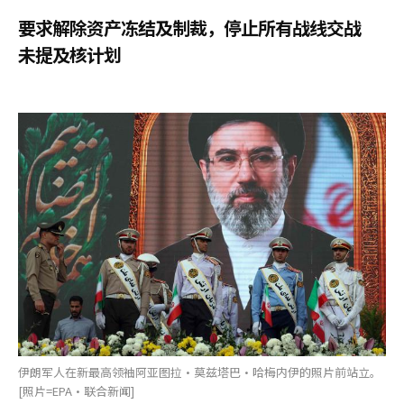
要求解除资产冻结及制裁，停止所有战线交战
未提及核计划
伊朗军人在新最高领袖阿亚图拉·莫兹塔巴·哈梅内伊的照片前站立。
[照片=EPA·联合新闻]