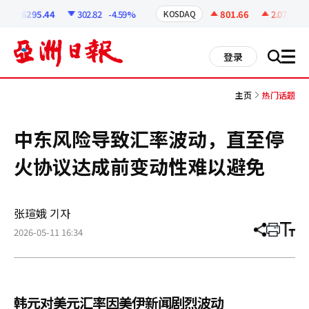
코
인
6295.44
302.82
-4.59%
801.66
2.07
+0.2
KOSDAQ
정
보
all
登录
搜
men
索
主页
热门话题
中东风险导致汇率波动，直至停
火协议达成前变动性难以避免
张瑄娥 기자
2026-05-11 16:34
分
打
调
享
印
整
文
大
章
小
韩元对美元汇率因美伊新闻剧烈波动