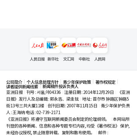
人民日报
新华社
文汇网
中新社
人民网
公司简介
个人信息处理方针
青少年保护政策
著作权规定
新闻稿件投诉负责人
读者提供新闻线索
亚洲日报
刊号 : 서울,아04336
注册日期 : 2014年12月29日
《亚洲
|
|
|
日报》发行人及总编辑 : 郭永吉、梁圭铉
地址 : 首尔市
钟路区钟路5
|
街13号三共大厦11楼
创刊日期 : 2007年11月15日
青少年保护负责
|
|
人 : 王海纳 电话 : 02-739-2171
《亚洲日报》将遵守互联网新闻委员会制定的伦理纲领。
本网站所
|
刊登的各种新闻、信息和各种专题专栏内容, 均受《著作权法》
保护,
未经协议授权, 禁止随意转载、复制和散布使用。
邮件 :
|