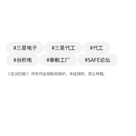
#三星电子
#三星代工
#代工
#台积电
#泰勒工厂
#SAFE论坛
《 亚洲日报 》 所有作品受版权保护，未经授权，禁止转载。