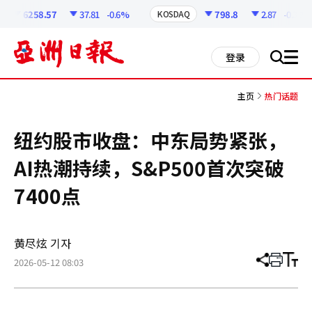
코
인
6258.57
37.81
-0.6%
798.8
2.87
-0.36%
KOSDAQ
정
보
all
登录
搜
men
索
主页
热门话题
纽约股市收盘：中东局势紧张，
AI热潮持续，S&P500首次突破
7400点
黄尽炫 기자
2026-05-12 08:03
分
打
调
享
印
整
文
大
章
小