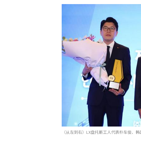
（从左到右）LX盘托斯工人代表朴车俊、韩国