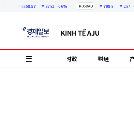
코
인
6258.57
37.81
-0.6%
798.8
2.87
-0.3
PI
KOSDAQ
정
보
时政
财经
all
menu