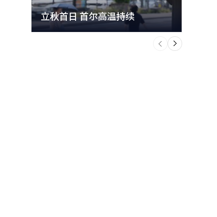
立秋首日 首尔高温持续
极端
个
前
一
下