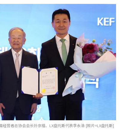
经营者总协会会长孙京植、LX盘托斯代表李永浩 [照片=LX盘托斯]