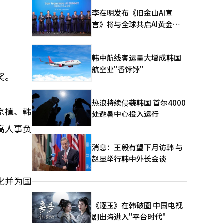
李在明发布《旧金山AI宣
言》将与全球共启AI黄金时
代
韩中航线客运量大增成韩国
航空业"香饽饽"
奖。
热浪持续侵袭韩国 首尔4000
京植、韩
处避暑中心投入运行
高人事负
消息：王毅有望下月访韩 与
赵显举行韩中外长会谈
化并为国
《逐玉》在韩破圈 中国电视
剧出海进入"平台时代"