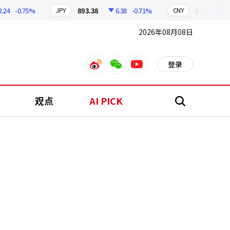
-0.75%
893.38
6.38
-0.71%
209.17
1.7
JPY
CNY
2026年08月08日
登录
weibo
weixin
youtube
观点
AI PICK
搜
索