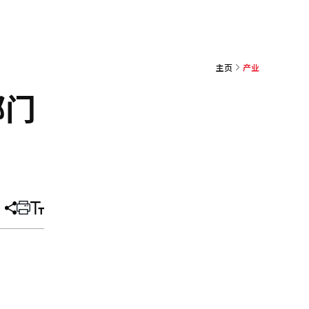
主页
产业
部门
分
打
调
享
印
整
文
大
章
小