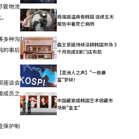
尽管物流
化。
极端高温席卷韩国 连续五天
报告中暑死亡病例
等多种沟
霸王茶姬持续深耕韩国市场 3
纯的事后
个月完成8家门店布局
【亚洲人之声】"一夜暴
富"梦碎！
层座谈会
强成员之
中国藏家成韩国艺术收藏市
场新"金主"
性保护制