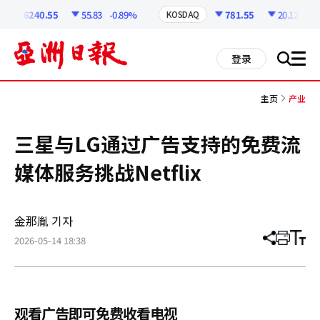
코
인
6240.55
55.83
-0.89%
781.55
20.12
-2.5
KOSDAQ
정
보
all
登录
搜
men
索
主页
产业
三星与LG通过广告支持的免费流
媒体服务挑战Netflix
金那胤 기자
2026-05-14 18:38
分
打
调
享
印
整
文
大
章
小
观看广告即可免费收看电视