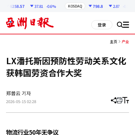
코
인
6258.57
37.81
-0.6%
798.8
2.87
-0.36%
KOSDAQ
정
보
all
登录
搜
men
索
主页
产业
LX潘托斯因预防性劳动关系文化
获韩国劳资合作大奖
郑普云 기자
2026-05-15 02:28
分
打
调
享
印
整
文
大
章
小
物流行业50年无争议