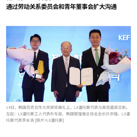
通过劳动关系委员会和青年董事会扩大沟通
14日，韩国劳资合作大奖颁奖典礼上，LX潘托斯代表与其他嘉宾合影。
左起：LX潘托斯工人代表朴车俊、韩国管理者总协会会长孙京植、LX潘
托斯代表李永浩 [照片=LX潘托斯]