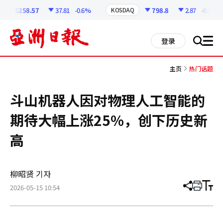
코
인
6258.57
37.81
-0.6%
798.8
2.87
-0.36%
KOSDAQ
정
보
all
登录
搜
men
索
主页
热门话题
斗山机器人因对物理人工智能的
期待大幅上涨25%，创下历史新
高
柳昭贤 기자
2026-05-15 10:54
分
打
调
享
印
整
文
大
章
小