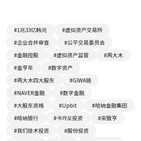
#1兆33亿韩元
#虚拟资产交易所
#企业合并审查
#公平交易委员会
#金融控股
#虚拟资产监管
#两大木
#金亨年
#数字资产
#两大木四大股东
#GIWA链
#NAVER金融
#数字金融
#大股东资格
#Upbit
#哈纳金融集团
#哈纳银行
#卡카오投资
#宋致亨
#我们技术投资
#股份投资