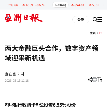
코
인
6299.66
40.89
+0.65%
854.62
55.81
+6.99
KOSDAQ
정
보
all
登录
搜
men
索
主页
IT
两大金融巨头合作，数字资产领
域迎来新机遇
宣在官 기자
2026-05-15 11:18
分
打
调
享
印
整
文
大
章
小
하나银行收购卡카오投资6.55%股份